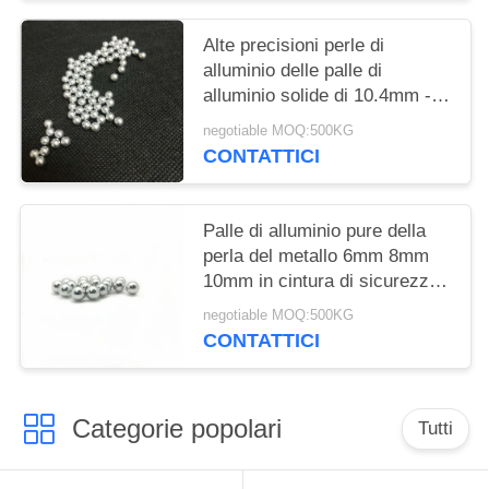
Alte precisioni perle di
alluminio delle palle di
alluminio solide di 10.4mm - di
0.5mm per frantumare
negotiable MOQ:500KG
CONTATTICI
Palle di alluminio pure della
perla del metallo 6mm 8mm
10mm in cintura di sicurezza
che chiude palla a chiave
negotiable MOQ:500KG
CONTATTICI
Categorie popolari
Tutti