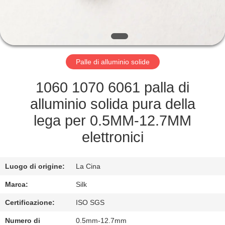
CONTROLLO
DI
QUALITÀ
Palle di alluminio solide
CONTATTICI
1060 1070 6061 palla di
NOTIZIE
alluminio solida pura della
lega per 0.5MM-12.7MM
CASI
elettronici
RICHIEDA
Luogo di origine:
La Cina
UNA
Marca:
Silk
CITAZIONE
Certificazione:
ISO SGS
Numero di
0.5mm-12.7mm