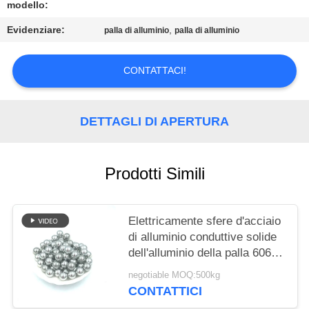
MAPPA
modello:
DEL
Evidenziare:
,
palla di alluminio
palla di alluminio
SITO
CONTATTACI!
PRIVACY
POLICY
DETTAGLI DI APERTURA
Prodotti Simili
Elettricamente sfere d'acciaio
di alluminio conduttive solide
dell'alluminio della palla 6061
10mm 6.35mm 12mm 12.7mm
negotiable MOQ:500kg
CONTATTICI