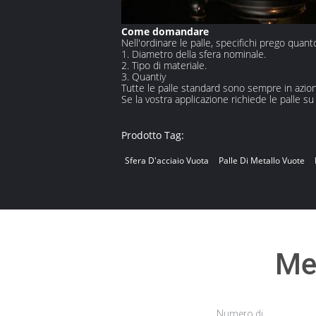
Come domandare
Nell'ordinare le palle, specifichi prego quan
1.
Diametro della sfera nominale.
2.
Tipo di materiale.
3.
Quantiy
Tutte le palle standard sono sempre in azi
Se la vostra applicazione richiede le palle su
Prodotto Tag:
Sfera D'acciaio Vuota
Palle Di Metallo Vuote
Met
Numero di