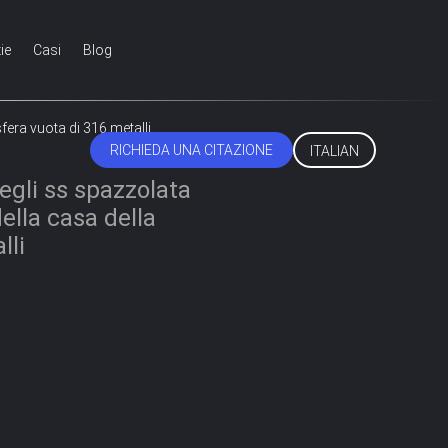
ie
Casi
Blog
fera vuota di 316 metalli
RICHIEDA UNA CITAZIONE
ITALIAN
degli ss spazzolata
lla casa della
lli