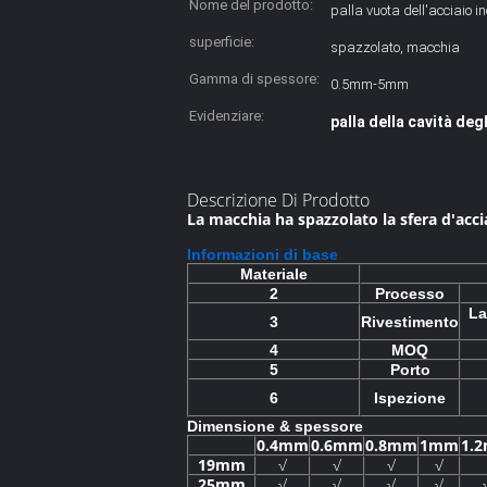
Nome del prodotto:
palla vuota dell'acciaio i
superficie:
spazzolato, macchia
Gamma di spessore:
0.5mm-5mm
Evidenziare:
palla della cavità degl
Descrizione Di Prodotto
La macchia ha spazzolato la sfera d'acci
Informazioni di base
Materiale
2
Processo
La
3
Rivestimento
4
MOQ
5
Porto
6
Ispezione
Dimensione & spessore
0.4mm
0.6mm
0.8mm
1mm
1.
19mm
√
√
√
√
25mm
√
√
√
√