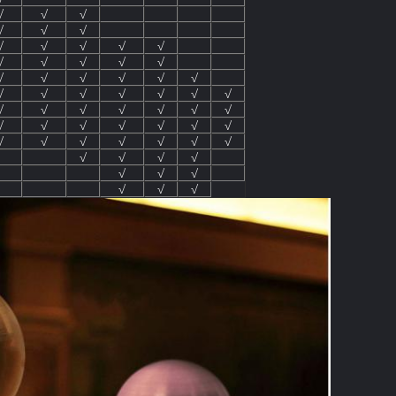
√
√
√
√
√
√
√
√
√
√
√
√
√
√
√
√
√
√
√
√
√
√
√
√
√
√
√
√
√
√
√
√
√
√
√
√
√
√
√
√
√
√
√
√
√
√
√
√
√
√
√
√
√
√
√
√
√
√
√
√