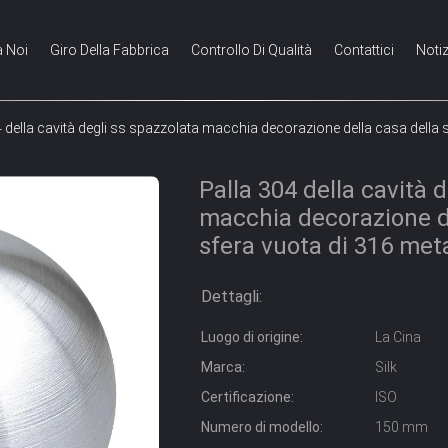
a Noi
Giro Della Fabbrica
Controllo Di Qualità
Contattici
Notiz
 della cavità degli ss spazzolata macchia decorazione della casa della s
Palla 304 della cavità 
macchia decorazione de
sfera vuota di 316 meta
Dettagli:
Luogo di origine:
La Cina
Marca:
Silk
Certificazione:
ISO
Numero di modello:
150 mm