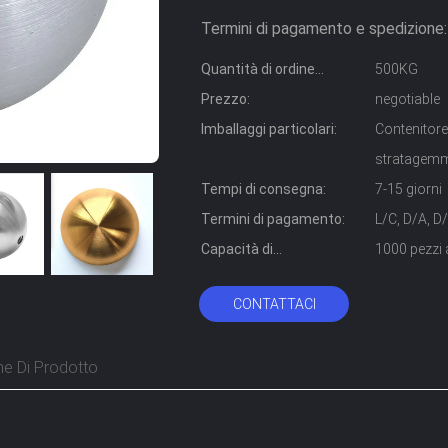
Termini di pagamento e spedizione:
Quantità di ordine
500KG
minimo:
Prezzo:
negotiable
Imballaggi particolari:
Contenitore
stratagem
Tempi di consegna:
7-15 giorni
Termini di pagamento:
L/C, D/A, D
Capacità di
1000 pezzi 
alimentazione:
CONTATTACI
ne Di Prodotto