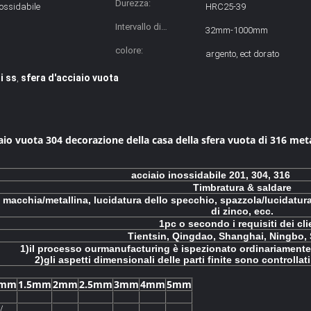
Durezza:
nossidabile
HRC25-39
Intervallo di
32mm-1000mm
grandezza:
colore:
argento, ect dorato
i ss
sfera d'acciaio vuota
,
aio vuota 304 decorazione della casa della sfera vuota di 316 meta
acciaio inossidabile 201, 304, 316
Timbratura & saldare
 macchia/metallina, lucidatura dello specchio, spazzola/lucidatura d
di zinco, ecc.
1pc o secondo i requisiti dei cli
Tientsin, Qingdao, Shanghai, Ningbo,
1)il processo ourmanufacturing è ispezionato ordinariamente d
2)gli aspetti dimensionali delle parti finite sono controllat
2mm
1.5mm
2mm
2.5mm
3mm
4mm
5mm
√