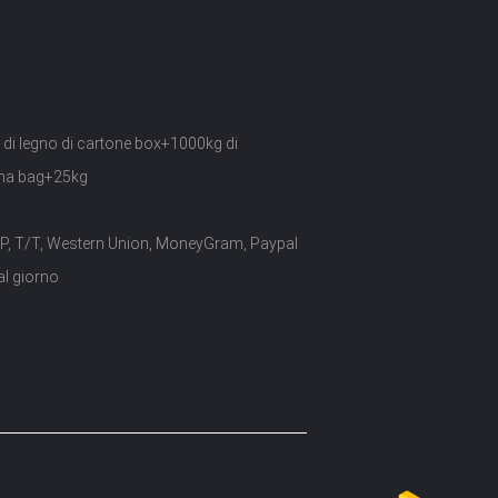
 di legno di cartone box+1000kg di
ma bag+25kg
/P, T/T, Western Union, MoneyGram, Paypal
al giorno