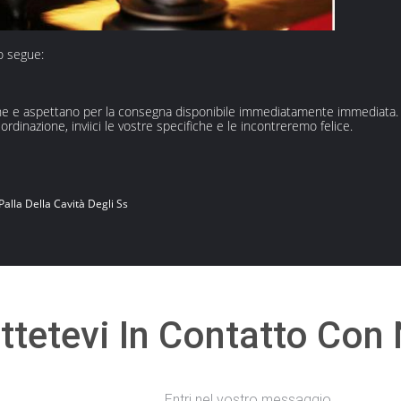
to segue:
one e aspettano per la consegna disponibile immediatamente immediata.
 ordinazione, inviici le vostre specifiche e le incontreremo felice.
Palla Della Cavità Degli Ss
tetevi In ​​contatto Con
Entri nel vostro messaggio