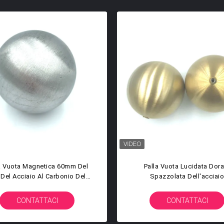
era Vuota Della Palla Della
Grandi Sfere Del Metallo D
Lucidatura Della Scultura
Cavità Del Giardino Della G
acciaio Decorativo Della Palla
Della Cavità Palla Di Acci
Inossidabile 1000mm 120
CONTATTACI
CONTATTACI
1500mm 2000mm