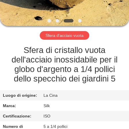
CONTROLLO
DI
QUALITÀ
Sfera d'acciaio vuota
CONTATTICI
Sfera di cristallo vuota
NOTIZIE
dell'acciaio inossidabile per il
globo d'argento a 1/4 pollici
CASI
dello specchio dei giardini 5
RICHIEDA
Luogo di origine:
La Cina
UNA
Marca:
Silk
CITAZIONE
Certificazione:
ISO
Numero di
5 a 1/4 pollici