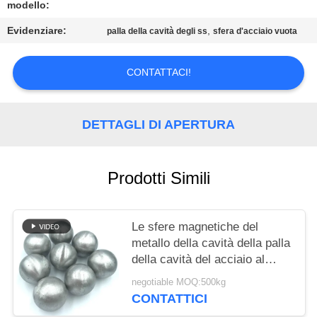
MAPPA
modello:
DEL
Evidenziare:
,
palla della cavità degli ss
sfera d'acciaio vuota
SITO
CONTATTACI!
PRIVACY
POLICY
DETTAGLI DI APERTURA
Prodotti Simili
Le sfere magnetiche del
metallo della cavità della palla
della cavità del acciaio al
carbonio hanno lucidato la
negotiable MOQ:500kg
sfera d'acciaio vuota
CONTATTICI