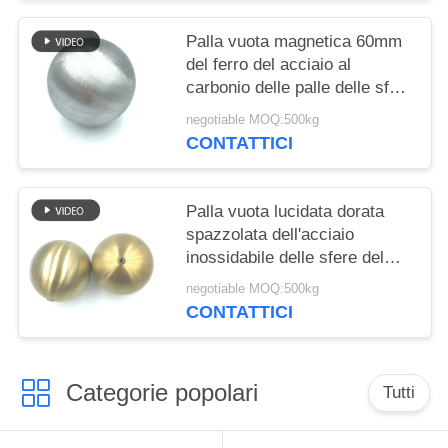
Palla vuota magnetica 60mm
del ferro del acciaio al
carbonio delle palle delle sfere
vuote del metallo
negotiable MOQ:500kg
CONTATTICI
Palla vuota lucidata dorata
spazzolata dell'acciaio
inossidabile delle sfere del
metallo della cavità della linea
negotiable MOQ:500kg
sottile con il dado
CONTATTICI
Categorie popolari
Tutti