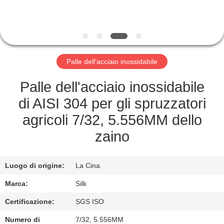
CONTROLLO
DI
QUALITÀ
Palle dell'acciaio inossidabile
CONTATTICI
Palle dell'acciaio inossidabile
NOTIZIE
di AISI 304 per gli spruzzatori
agricoli 7/32, 5.556MM dello
CASI
zaino
RICHIEDA
Luogo di origine:
La Cina
UNA
Marca:
Silk
CITAZIONE
Certificazione:
SGS ISO
Numero di
7/32, 5.556MM