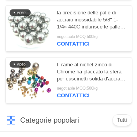
la precisione delle palle di
acciaio inossidabile 5/8" 1-
1/4» 440C indurisce le palle di
Magentic della sfera d'acciaio
negotiable MOQ:500kg
CONTATTICI
Il rame al nichel zinco di
Chrome ha placcato la sfera
per cuscinetti solida d'acciaio
di acciaio inossidabile delle
negotiable MOQ:500kg
palle di metallo 1mm
CONTATTICI
Categorie popolari
Tutti