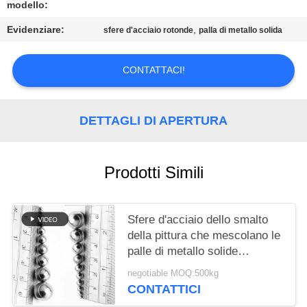
MAPPA
modello:
DEL
Evidenziare:
,
sfere d'acciaio rotonde
palla di metallo solida
SITO
CONTATTACI!
PRIVACY
POLICY
DETTAGLI DI APERTURA
Prodotti Simili
Sfere d'acciaio dello smalto
della pittura che mescolano le
palle di metallo solide
dell'agitatore 1/4" 3/16"
negotiable MOQ:500kg
CONTATTICI