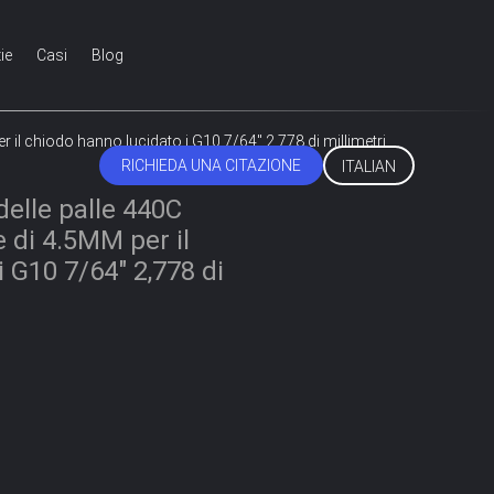
ie
Casi
Blog
er il chiodo hanno lucidato i G10 7/64" 2,778 di millimetri
RICHIEDA UNA CITAZIONE
ITALIAN
delle palle 440C
e di 4.5MM per il
 G10 7/64" 2,778 di