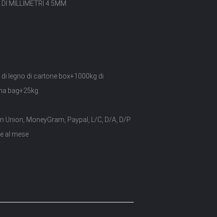
8 DI MILLIMETRI 4.5MM
 di legno di cartone box+1000kg di
ma bag+25kg
n Union, MoneyGram, Paypal, L/C, D/A, D/P
te al mese