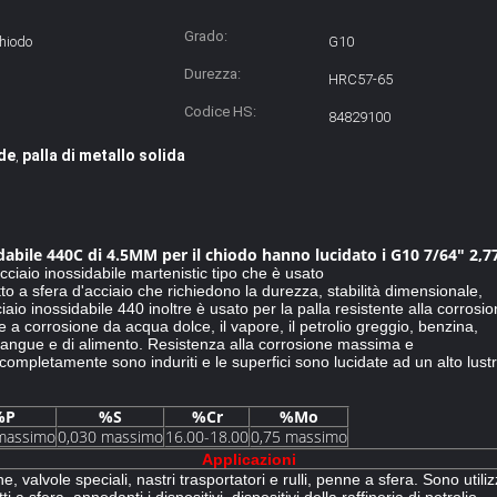
Grado:
chiodo
G10
Durezza:
HRC57-65
Codice HS:
84829100
nde
palla di metallo solida
,
sidabile 440C di 4.5MM per il chiodo hanno lucidato i G10 7/64" 2,7
cciaio inossidabile martenistic tipo che è usato
o a sfera d'acciaio che richiedono la durezza, stabilità dimensionale,
aio inossidabile 440 inoltre è usato per la palla resistente alla corrosi
te a corrosione da acqua dolce, il vapore, il petrolio greggio, benzina,
l sangue e di alimento. Resistenza alla corrosione massima e
ompletamente sono induriti e le superfici sono lucidate ad un alto lustr
%P
%S
%Cr
%Mo
massimo
0,030 massimo
16.00-18.00
0,75 massimo
Applicazioni
one, valvole speciali, nastri trasportatori e rulli, penne a sfera. Sono util