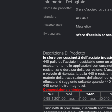
Informazioni Dettagliate
Nome del prodotto:
Sfera d'acciaio lucidata 
standard:
AISI 440C
Caratteristica:
Magnetico
Evidenziare:
sfere d'acciaio roto
Descrizione Di Prodotto
le sfere per cuscinetti dell'acciaio inos
440 palle dell'acciaio inossidabile sono un a
estesamente nelle applicazioni con cuscinett
resistenza e durezza della corrosione. L'acci
e valvole di ritenuta. la palla 440 è resisten
materie della traspirazione, dell'alcool, de
offuscarsi è raggiunto soltanto quando 440 c
440 sono inoltre magnetici.
Composizione chimica
%C
%Si
%Mn
0.95-1.20
1,00 massimi
1,00 massimi
0,040 
Cuscinetti di precisione, cuscinetti antifrizi