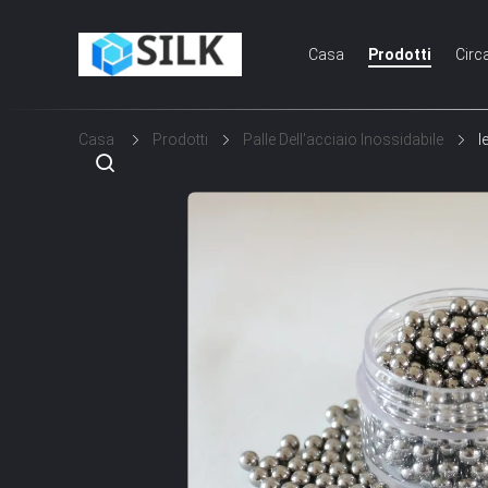
Casa
Prodotti
Circ
Casa
Prodotti
Palle Dell'acciaio Inossidabile
l