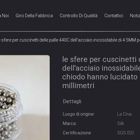
a Noi
Giro Della Fabbrica
Controllo Di Qualità
Contattici
Notiz
e sfere per cuscinetti delle palle 440C dell'acciaio inossidabile di 4.5MM p
le sfere per cuscinetti 
dell'acciaio inossidabil
chiodo hanno lucidato i
millimetri
Dettagli:
Luogo di origine:
La Cina
Marca:
Silk
Certificazione:
SGS ISO