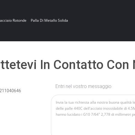
'acciaio Rotonde
Palla Di Metallo Solida
tetevi In ​​contatto Con
Entri nel vostro messaggio
211040646