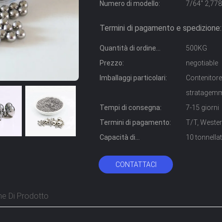
Numero di modello:
7/64" 2,77
Termini di pagamento e spedizione:
Quantità di ordine
500KG
minimo:
Prezzo:
negotiable
Imballaggi particolari:
Contenitore
stratagem
Tempi di consegna:
7-15 giorni
Termini di pagamento:
T/T, Wester
Capacità di
10 tonnella
alimentazione:
CONTATTACI
ne Di Prodotto