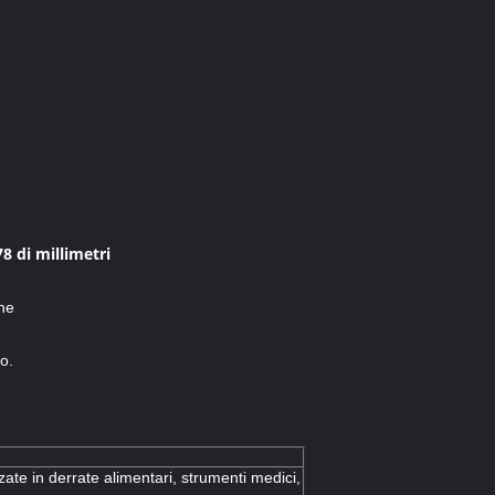
78 di millimetri
one
o.
izzate in derrate alimentari, strumenti medici,