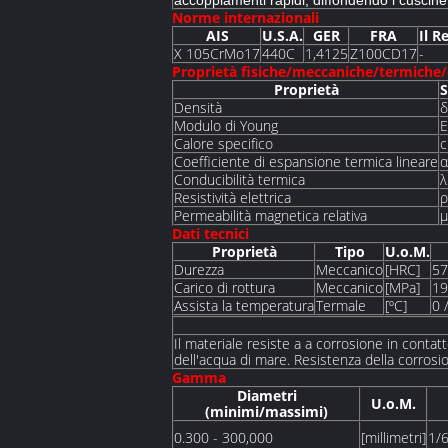
accoppiamenti rapidi, diffondendo i cuscinetti 
Norme internazionali
AIS
U.S.A.
GER
FRA
Il R
X 105CrMo17
440C
1,4125
Z100CD17
-
Proprietà fisiche/meccaniche/termiche/
Proprietà
Densità
δ
Modulo di Young
E
Calore specifico
c
Coefficiente di espansione termica lineare
α
Conducibilità termica
λ
Resistività elettrica
ρ
Permeabilità magnetica relativa
µ
Dati tecnici
Proprietà
Tipo
U.o.M.
Durezza
Meccanico
[HRC]
57
Carico di rottura
Meccanico
[MPa]
19
Assista la temperatura
Termale
[ºC]
0 
Il materiale resiste a a corrosione in contatt
dell'acqua di mare. Resistenza della corrosion
Gamma
Diametri
U.o.M.
(minimi/massimi)
0.300 - 300,000
[millimetri]
1/6