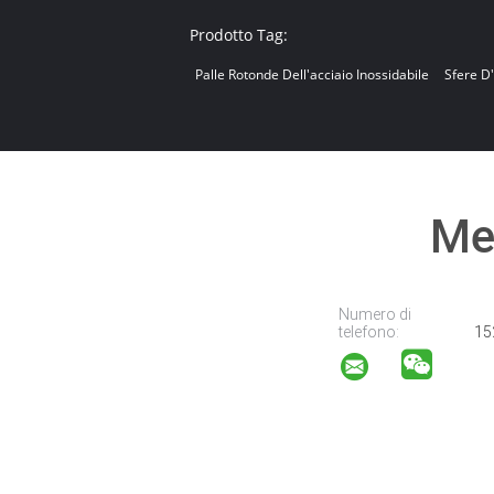
Prodotto Tag:
Palle Rotonde Dell'acciaio Inossidabile
Sfere D
Met
Numero di
telefono:
15