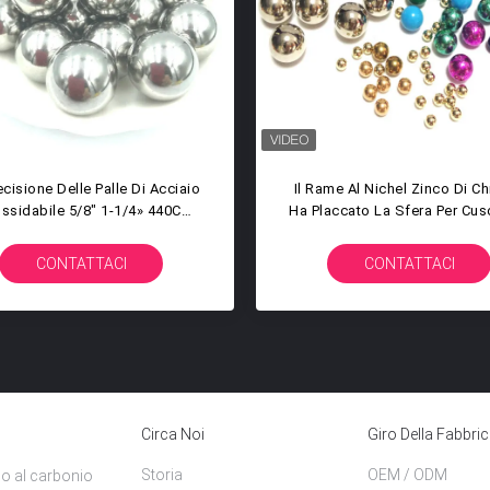
a Solida 14MM Su Ordinazione
Palle Di Acciaio Inossidabil
Acciaio Inossidabile 304 316
AISI 304 Per Pittura Che Me
20 440c Di Alta Precisione
12.7mm 19.05mm A 3/4 Poll
12.7MM Di Dimensione
CONTATTACI
CONTATTACI
Circa Noi
Giro Della Fabbri
Storia
OEM / ODM
aio al carbonio