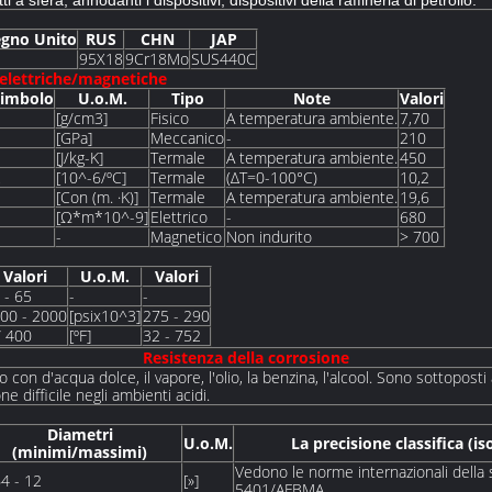
a sfera, annodanti i dispositivi, dispositivi della raffineria di petrolio.
egno Unito
RUS
CHN
JAP
95X18
9Cr18Mo
SUS440C
elettriche/magnetiche
Simbolo
U.o.M.
Tipo
Note
Valori
[g/cm3]
Fisico
A temperatura ambiente.
7,70
[GPa]
Meccanico
-
210
[J/kg-K]
Termale
A temperatura ambiente.
450
[10^-6/ºC]
Termale
(ΔT=0-100°C)
10,2
[Con (m. ·K)]
Termale
A temperatura ambiente.
19,6
[Ω*m*10^-9]
Elettrico
-
680
-
Magnetico
Non indurito
> 700
Valori
U.o.M.
Valori
 - 65
-
-
00 - 2000
[psix10^3]
275 - 290
/ 400
[ºF]
32 - 752
Resistenza della corrosione
o con d'acqua dolce, il vapore, l'olio, la benzina, l'alcool. Sono sottopost
e difficile negli ambienti acidi.
Diametri
U.o.M.
La precisione classifica 
(minimi/massimi)
Vedono le norme internazionali dell
4 - 12
[»]
5401/AFBMA