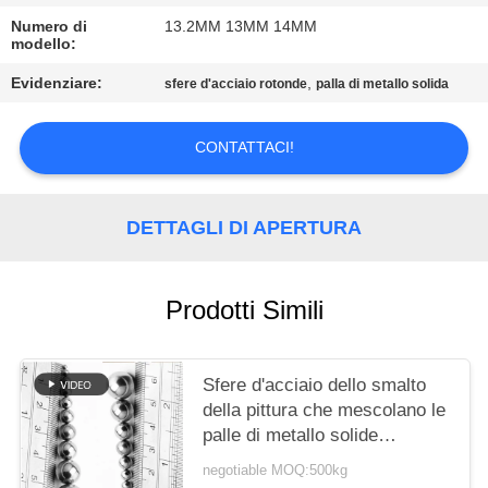
MAPPA
Numero di
13.2MM 13MM 14MM
DEL
modello:
SITO
Evidenziare:
,
sfere d'acciaio rotonde
palla di metallo solida
PRIVACY
CONTATTACI!
POLICY
DETTAGLI DI APERTURA
Prodotti Simili
Sfere d'acciaio dello smalto
della pittura che mescolano le
palle di metallo solide
dell'agitatore 1/4" 3/16"
negotiable MOQ:500kg