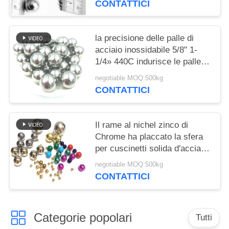
CONTATTICI
la precisione delle palle di
acciaio inossidabile 5/8" 1-
1/4» 440C indurisce le palle di
Magentic della sfera d'acciaio
negotiable MOQ:500kg
CONTATTICI
Il rame al nichel zinco di
Chrome ha placcato la sfera
per cuscinetti solida d'acciaio
di acciaio inossidabile delle
negotiable MOQ:500kg
palle di metallo 1mm
CONTATTICI
Categorie popolari
Tutti