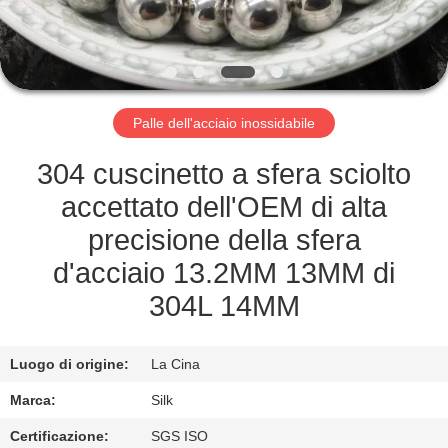
CONTROLLO
DI
QUALITÀ
Palle dell'acciaio inossidabile
CONTATTICI
304 cuscinetto a sfera sciolto
NOTIZIE
accettato dell'OEM di alta
precisione della sfera
CASI
d'acciaio 13.2MM 13MM di
304L 14MM
RICHIEDA
UNA
Luogo di origine:
La Cina
CITAZIONE
Marca:
Silk
Certificazione:
SGS ISO