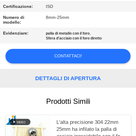
MAPPA
Certificazione:
ISO
DEL
Numero di
8mm-25mm
SITO
modello:
Evidenziare:
,
palla di metallo con il foro
PRIVACY
Sfera d'acciaio con il foro diretto
POLICY
CONTATTACI!
DETTAGLI DI APERTURA
Prodotti Simili
L'alta precisione 304 22mm
25mm ha infilato la palla di