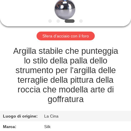
CONTROLLO
DI
QUALITÀ
Sfera d'acciaio con il foro
CONTATTICI
Argilla stabile che punteggia
NOTIZIE
lo stilo della palla dello
strumento per l'argilla delle
CASI
terraglie della pittura della
roccia che modella arte di
RICHIEDA
goffratura
UNA
CITAZIONE
Luogo di origine:
La Cina
Marca:
Silk