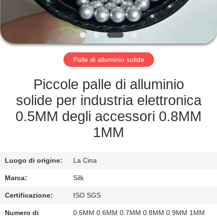
CONTROLLO
DI
QUALITÀ
Palle di alluminio solide
CONTATTICI
Piccole palle di alluminio
NOTIZIE
solide per industria elettronica
0.5MM degli accessori 0.8MM
CASI
1MM
RICHIEDA
Luogo di origine:
La Cina
UNA
Marca:
Silk
CITAZIONE
Certificazione:
ISO SGS
Numero di
0.5MM 0.6MM 0.7MM 0.8MM 0.9MM 1MM