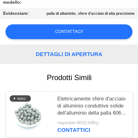
MAPPA
modello:
DEL
Evidenziare:
,
palla di alluminio
sfere d'acciaio di alta precisione
SITO
CONTATTACI!
PRIVACY
POLICY
DETTAGLI DI APERTURA
Prodotti Simili
Elettricamente sfere d'acciaio
di alluminio conduttive solide
dell'alluminio della palla 6061
10mm 6.35mm 12mm 12.7mm
negotiable MOQ:500kg
CONTATTICI