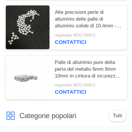
Alte precisioni perle di
alluminio delle palle di
alluminio solide di 10.4mm - di
0.5mm per frantumare
negotiable MOQ:500KG
CONTATTICI
Palle di alluminio pure della
perla del metallo 6mm 8mm
10mm in cintura di sicurezza
che chiude palla a chiave
negotiable MOQ:500KG
CONTATTICI
Categorie popolari
Tutti