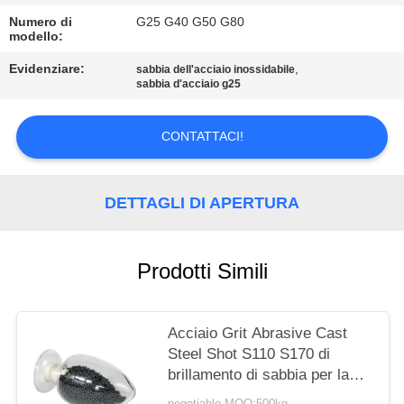
MAPPA
Numero di
G25 G40 G50 G80
DEL
modello:
SITO
Evidenziare:
,
sabbia dell'acciaio inossidabile
sabbia d'acciaio g25
PRIVACY
CONTATTACI!
POLICY
DETTAGLI DI APERTURA
Prodotti Simili
Acciaio Grit Abrasive Cast
Steel Shot S110 S170 di
brillamento di sabbia per la
macchina di granigliatura
negotiable MOQ:500kg