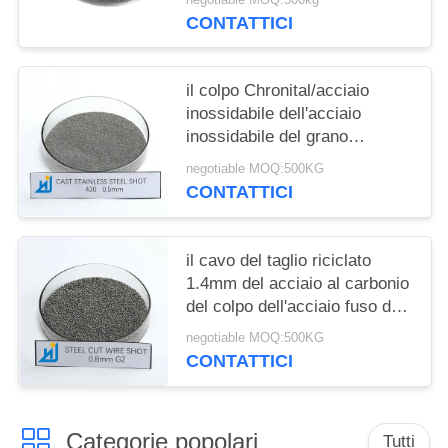
CONTATTICI
il colpo Chronital/acciaio
inossidabile dell'acciaio
inossidabile del grano
dell'abrasivo di 0.1-1.0mm ha
negotiable MOQ:500KG
tagliato il colpo del cavo
CONTATTICI
il cavo del taglio riciclato
1.4mm del acciaio al carbonio
del colpo dell'acciaio fuso del
cavo del taglio ha sparato
negotiable MOQ:500KG
2.0mm
CONTATTICI
Categorie popolari
Tutti