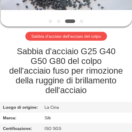
CONTROLLO
DI
QUALITÀ
Sabbia d'acciaio dell'acciaio del colpo
CONTATTICI
Sabbia d'acciaio G25 G40
NOTIZIE
G50 G80 del colpo
dell'acciaio fuso per rimozione
CASI
della ruggine di brillamento
dell'acciaio
RICHIEDA
UNA
Luogo di origine:
La Cina
CITAZIONE
Marca:
Silk
Certificazione:
ISO SGS