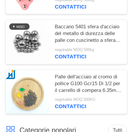
carbonio
CONTATTICI
Baccano 5401 sfera d'acciaio
del metallo di durezza delle
palle con cuscinetto a sfera di
acciaio al cromo alta 15mm
negotiable MOQ:500kg
20mm G16
CONTATTICI
Palle dell'acciaio al cromo di
pollice G100 Gcr15 Di 1/2 per
il carrello di compera 6.35mm
12.7mm
negotiable MOQ:500KG
CONTATTICI
Categorie popolari
Tutti