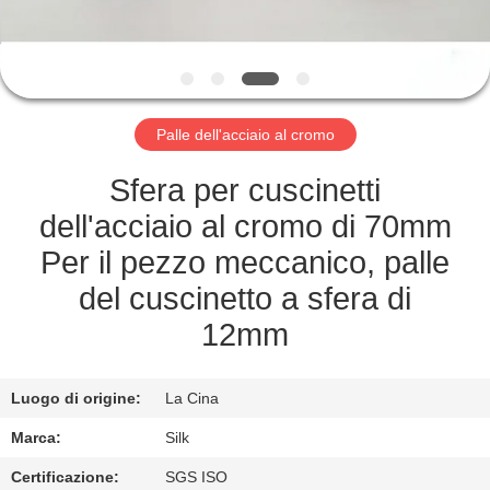
CONTROLLO
DI
QUALITÀ
Palle dell'acciaio al cromo
CONTATTICI
Sfera per cuscinetti
NOTIZIE
dell'acciaio al cromo di 70mm
Per il pezzo meccanico, palle
CASI
del cuscinetto a sfera di
12mm
RICHIEDA
UNA
Luogo di origine:
La Cina
CITAZIONE
Marca:
Silk
Certificazione:
SGS ISO