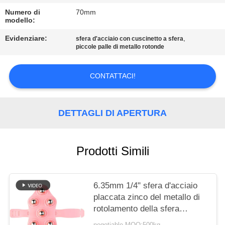
MAPPA
Numero di
70mm
DEL
modello:
SITO
Evidenziare:
,
sfera d'acciaio con cuscinetto a sfera
piccole palle di metallo rotonde
PRIVACY
CONTATTACI!
POLICY
DETTAGLI DI APERTURA
Prodotti Simili
6.35mm 1/4" sfera d'acciaio
placcata zinco del metallo di
rotolamento della sfera
d'acciaio di massaggio del
negotiable MOQ:500kg