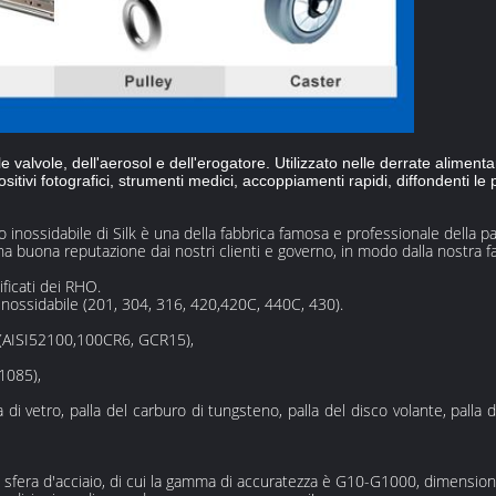
e valvole, dell'aerosol e dell'erogatore. Utilizzato nelle derrate aliment
positivi fotografici, strumenti medici, accoppiamenti rapidi, diffondenti le 
iaio inossidabile di Silk è una della fabbrica famosa e professionale della pa
a ha buona reputazione dai nostri clienti e governo, in modo dalla nostra
ificati dei RHO.
 inossidabile (201, 304, 316, 420,420C, 440C, 430).
mo (AISI52100,100CR6, GCR15),
,1085),
la di vetro, palla del carburo di tungsteno, palla del disco volante, palla d
 di sfera d'acciaio, di cui la gamma di accuratezza è G10-G1000, dimens