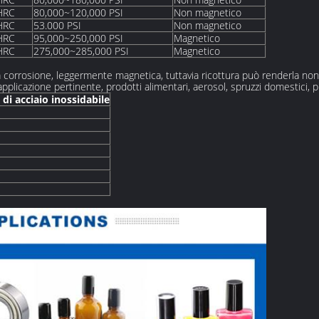
HRC
80,000~120,000 PSI
Non magnetico
HRC
53.000 PSI
Non magnetico
HRC
95,000~250,000 PSI
Magnetico
HRC
275,000~285,000 PSI
Magnetico
ella corrosione, leggermente magnetica, tuttavia ricottura può renderla n
d applicazione pertinente, prodotti alimentari, aerosol, spruzzi domestici
i acciaio inossidabile