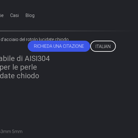
ie
Casi
Blog
d'acciaio del rotolo lucidate chiodo
RICHIEDA UNA CITAZIONE
ITALIAN
abile di AISI304
r le perle
cidate chiodo
763mm 5mm