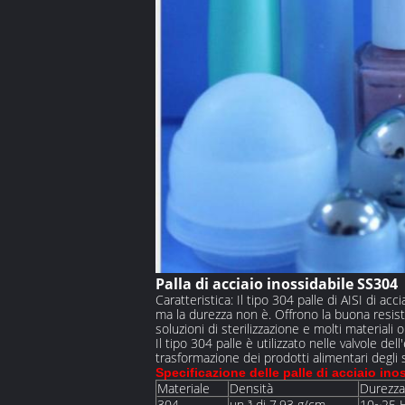
Palla di acciaio inossidabile SS304
Caratteristica: Il tipo 304 palle di AISI di a
ma la durezza non è. Offrono la buona resist
soluzioni di sterilizzazione e molti materiali o
Il tipo 304 palle è utilizzato nelle valvole de
trasformazione dei prodotti alimentari degli 
Specificazione delle palle di acciaio ino
Materiale
Densità
Durezza
304
un ³ di 7,93 g/cm
10~25 