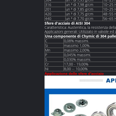
316
un ³ di 7,98 g/cm
10~25 
201
un ³ di 7,85 g/cm
10~25 
420
un ³ di 7,75 g/cm
48~55 
440
un ³ di 7,70 g/cm
56~65 
Sfere d'acciaio di AISI 304
Caratteristica: Austenitica, la resistenza d
Applicazioni generali: Utilizzato in valvole e
Una componente di Chymic di 304 palle d
C
0,08% massimi.
Si
massimo 1,00%.
Mn
massimo 2,00%.
P
0,045% massimi.
S
0,030% massimi.
Cr
17,00 - 19,00%
Ni
8,00 -- 10,00%
Applicazione delle sfere d'acciaio