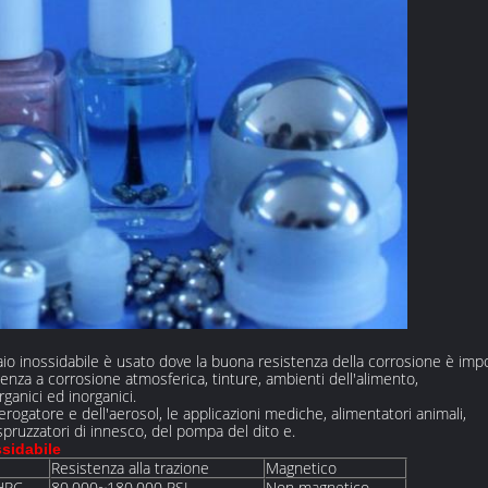
cciaio inossidabile è usato dove la buona resistenza della corrosione è imp
enza a corrosione atmosferica, tinture, ambienti dell'alimento,
rganici ed inorganici.
ll'erogatore e dell'aerosol, le applicazioni mediche, alimentatori animali,
spruzzatori di innesco, del pompa del dito e.
ssidabile
Resistenza alla trazione
Magnetico
HRC
80,000~180,000 PSI
Non magnetico