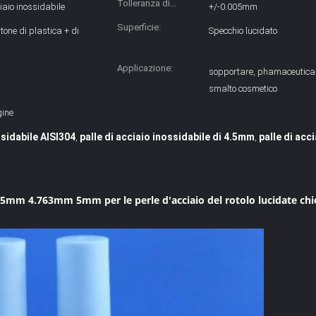
Tolleranza di
iaio inossidabile
+/-0.005mm
dimensione:
Superficie:
tone di plastica + di
Specchio lucidato
Applicazione:
sopportare, phamaceutical
smalto cosmetico
gine
ssidabile AISI304
palle di acciaio inossidabile di 4.5mm
palle di acc
,
,
4 4.5mm 4.763mm 5mm per le perle d'acciaio del rotolo lucidate ch