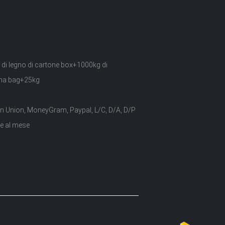
 di legno di cartone box+1000kg di
ma bag+25kg
n Union, MoneyGram, Paypal, L/C, D/A, D/P
te al mese