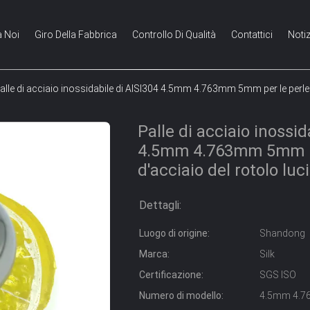
a Noi
Giro Della Fabbrica
Controllo Di Qualità
Contattici
Notiz
alle di acciaio inossidabile di AISI304 4.5mm 4.763mm 5mm per le perle 
Palle di acciaio inossid
4.5mm 4.763mm 5mm pe
d'acciaio del rotolo lu
Dettagli:
Luogo di origine:
Shandong
Marca:
Silk
Certificazione:
SGS ISO
Numero di modello:
4.5mm 4.