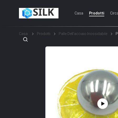
Casa
Prodotti
Circ
Casa
Prodotti
Palle Dell'acciaio Inossidabile
P