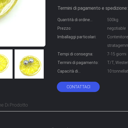
Termini di pagamento e spedizione:
Quantità di ordine
500kg
minimo:
Prezzo:
negotiable
Imballaggi particolari:
Contenitore
stratagem
Tempi di consegna:
7-15 giorni
Termini di pagamento:
T/T, Wester
Capacità di
10 tonnella
alimentazione:
CONTATTACI
ne Di Prodotto