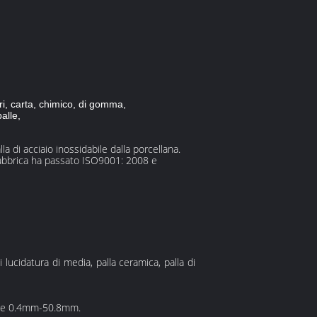
ari, carta, chimico, di gomma,
palle,
lla di acciaio inossidabile dalla porcellana.
 fabbrica ha passato ISO9001: 2008 e
i lucidatura di media, palla ceramica, palla di
ione 0.4mm-50.8mm.