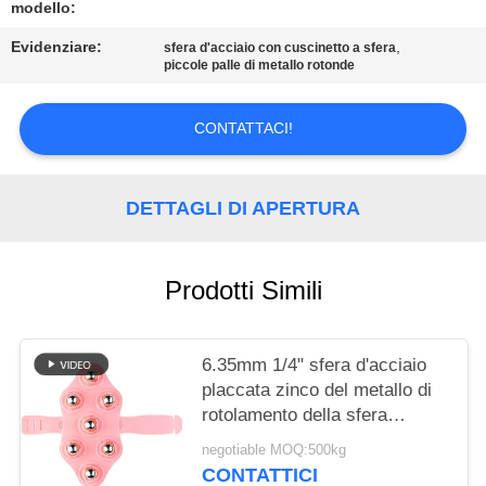
MAPPA
modello:
DEL
Evidenziare:
,
sfera d'acciaio con cuscinetto a sfera
piccole palle di metallo rotonde
SITO
CONTATTACI!
PRIVACY
POLICY
DETTAGLI DI APERTURA
Prodotti Simili
6.35mm 1/4" sfera d'acciaio
placcata zinco del metallo di
rotolamento della sfera
d'acciaio di massaggio del
negotiable MOQ:500kg
carbonio
CONTATTICI