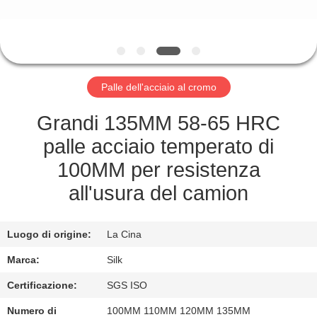
CONTROLLO
DI
QUALITÀ
Palle dell'acciaio al cromo
CONTATTICI
Grandi 135MM 58-65 HRC
NOTIZIE
palle acciaio temperato di
100MM per resistenza
CASI
all'usura del camion
RICHIEDA
Luogo di origine:
La Cina
UNA
Marca:
Silk
CITAZIONE
Certificazione:
SGS ISO
Numero di
100MM 110MM 120MM 135MM