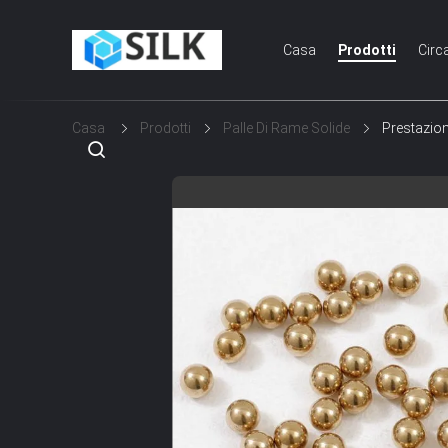
Casa
Prodotti
Circ
Casa
Prodotti
Palle Di Rame Solide
Prestazion