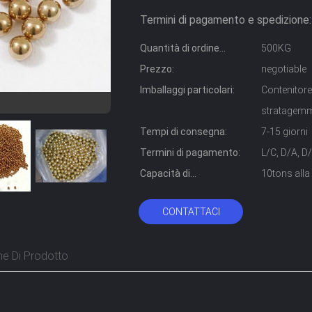
Termini di pagamento e spedizione:
Quantità di ordine
500KG
minimo:
Prezzo:
negotiable
Imballaggi particolari:
Contenitore
stratagem
Tempi di consegna:
7-15 giorni
Termini di pagamento:
L/C, D/A, D
Capacità di
10tons alla
alimentazione:
CONTATTACI
ne Di Prodotto