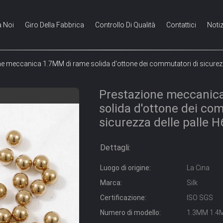
a Noi
Giro Della Fabbrica
Controllo Di Qualità
Contattici
Notiz
e meccanica 1.7MM di rame solida d'ottone dei commutatori di sicure
Prestazione meccanic
solida d'ottone dei co
sicurezza delle palle
Dettagli:
Luogo di origine:
La Cina
Marca:
Silk
Certificazione:
ISO SGS
Numero di modello:
1.3MM 1.4