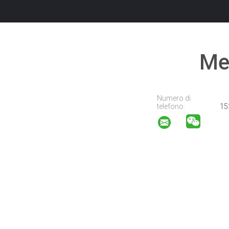
Met
Numero di
telefono:
15