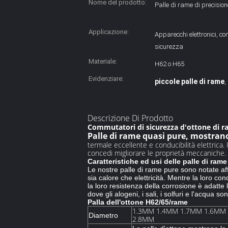
Nome del prodotto:
Palle di rame di precision
Applicazione:
Apparecchi elettronici, c
sicurezza
Materiale:
H62 o H65
Evidenziare:
piccole palle di rame
,
Descrizione Di Prodotto
Commutatori di sicurezza d'ottone di r
Palle di rame quasi pure, mostrano
termale eccellente e conducibilità elettrica.
concedi migliorare le proprietà meccaniche.
Caratteristiche ed usi delle palle di rame
Le nostre
palle di rame pure
sono notate aff
sia calore che elettricità. Mentre la loro cond
la loro resistenza della corrosione è adatte l
dove gli alogeni, i sali, i solfuri e l'acqua so
Palla dell'ottone H62/65/rame
1.3MM 1.4MM 1.7MM 1.6MM
Diametro
2.8MM