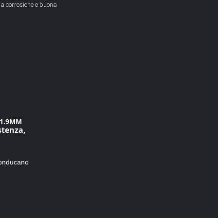
la corrosione e buona
M 1.9MM
stenza,
 conducano