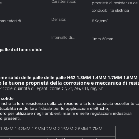
Caratteristica:
e
proprietà di resistenza del
conducibilità elettrica
Densità:
ommutatori di
8.9g/cm3
Intervallo di
1mm-50mm
grandezza:
palle d'ottone solide
ame solidi delle palle delle palle H62 1.3MM 1.4MM 1.7MM 1.6M
 le buone proprietà della corrosione e meccanica di resi
 Piccole quantità di leganti come Cr, Zr, AG, CD, mg, Sn
 solide
inchè la loro resistenza della corrosione e la loro capacità eccellente
ucibilità rende loro l'ideale per le applicazioni elettriche,
oro per utilizzare negli ambienti marini e nelle regolazioni industriali
no presenti.
 1.8MM 1.42MM 1.9MM 2MM 2.15MM 2.6MM 2.7MM