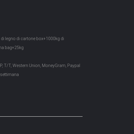
 di legno di cartone box+1000kg di
ma bag+25kg
/P, T/T, Western Union, MoneyGram, Paypal
 settimana