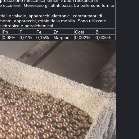
prestazione meccanica fairish, il buon resitance di
e eccellenti. Generano gli attriti bassi. Le palle sono fornite
riali e valvole, apparecchi elettronici, commutatori di
amento, apparecchi, rotaie della mobilia. Sono utilizzate
 elettronica e petrolchemical.
Pb
P
Fe
Zn
Così
Bi
0,08%
0,01%
0,15%
Margine
0,002%
0,005%