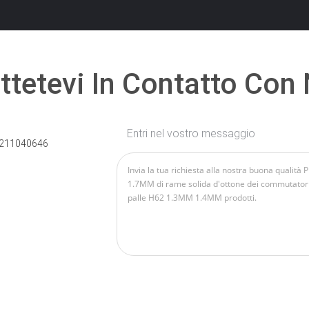
tetevi In ​​contatto Con
Entri nel vostro messaggio
211040646