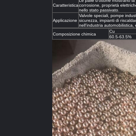
Le palle d'ottone mostrano la 
Caratteristica
corrosione, proprietà elettrich
nello stato passivato.
Valvole speciali, pompe indust
Applicazione
sicurezza, impianti di riscald
nell'industria automobilistica,
Cu
Composizione chimica
60.5-63.5%