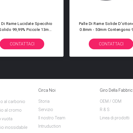
e Palle Di Rame Solide Su
Palle Di Rame Solide Del T2
inazione 2.5mm 3.0mm 20mm
1.2mm 1.588mm Per La Stall
 Per Mobilia Recinta 8.9g/Cm3
Industria Elettronica
CONTATTACI
CONTATTACI
Circa Noi
Giro Della Fabbri
Storia
OEM / ODM
aio al carbonio
Servizio
R & S
iaio al cromo
Il nostro Team
Linea di prodotti
o vuota
Intruduction
aio inossidabile