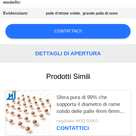
MAPPA
modello:
DEL
Evidenziare:
,
palle d'ottone solide
grande palla di rame
SITO
CONTATTACI!
PRIVACY
POLICY
DETTAGLI DI APERTURA
Prodotti Simili
Sfera pura di 99% che
sopporta il diametro di rame
solido delle palle 4mm 6mm
8mm 10mm
negotiable MOQ:500KG
CONTATTICI