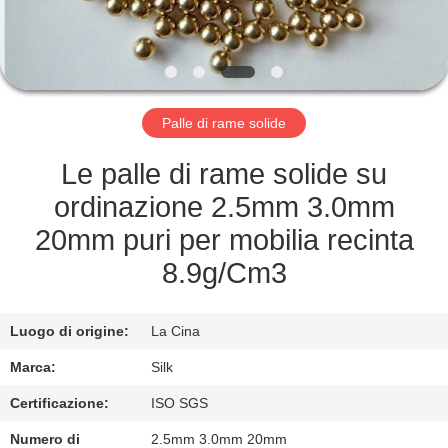
CONTROLLO
DI
QUALITÀ
Palle di rame solide
CONTATTICI
Le palle di rame solide su
NOTIZIE
ordinazione 2.5mm 3.0mm
20mm puri per mobilia recinta
CASI
8.9g/Cm3
RICHIEDA
Luogo di origine:
La Cina
UNA
Marca:
Silk
CITAZIONE
Certificazione:
ISO SGS
Numero di
2.5mm 3.0mm 20mm